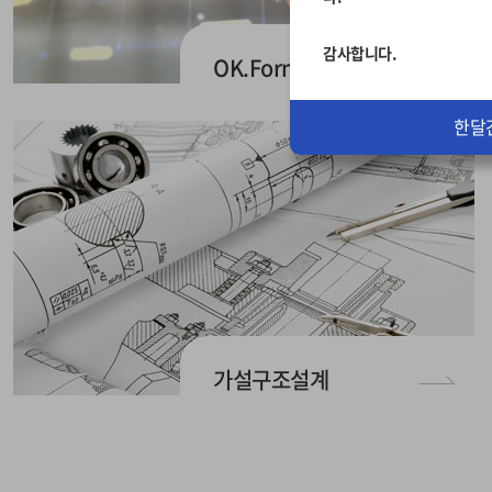
감사합니다.
OK.Form
한달
가설구조설계