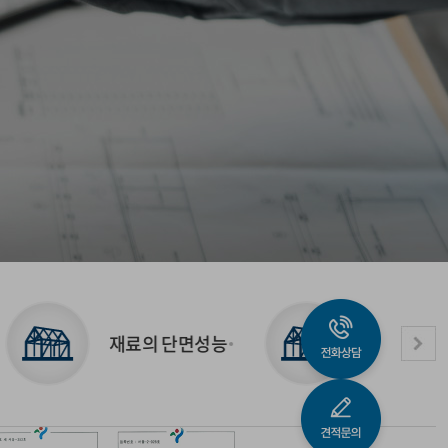
료의 단면성능
양수량 계산