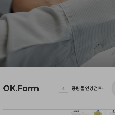
OK.Form
중량물 인양검토
보 