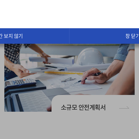
설계안전성검토
간 보지 않기
창 닫
소규모 안전계획서