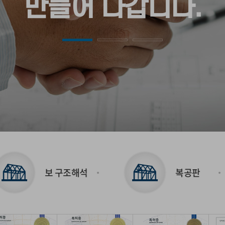
만들어 나갑니다.
구조해석
복공판
재